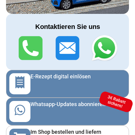
Kontaktieren Sie uns
E-Rezept digital einlösen
3
€
R
a
b
a
ic
h
e
rn
tt s
!
Whatsapp-Updates abonnieren
Im Shop bestellen und liefern